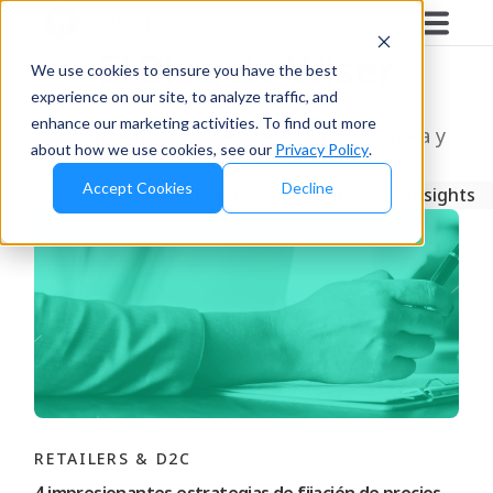
El Blog de Wiser
We use cookies to ensure you have the best
experience on our site, to analyze traffic, and
enhance our marketing activities. To find out more
Aprende más sobre la ejecución en línea y
about how we use cookies, see our
Privacy Policy
.
en tienda.
Accept Cookies
Decline
Últimos
Brands
Retailers & D2C
Business Insights
RETAILERS & D2C