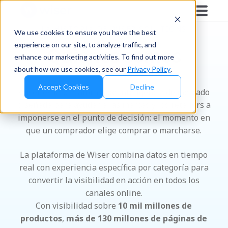
LA HISTORIA DE WISER SOLUTIONS
We use cookies to ensure you have the best
experience on our site, to analyze traffic, and
Quiénes somos
enhance our marketing activities. To find out more
about how we use cookies, see our
Privacy Policy
.
Accept Cookies
Decline
Wiser es la plataforma de inteligencia de mercado
diseñada para ayudar a las marcas y los retailers a
imponerse en el punto de decisión: el momento en
que un comprador elige comprar o marcharse.
La plataforma de Wiser combina datos en tiempo
real con experiencia específica por categoría para
convertir la visibilidad en acción en todos los
canales online.
Con visibilidad sobre
10 mil millones de
productos
,
más de 130 millones de páginas de