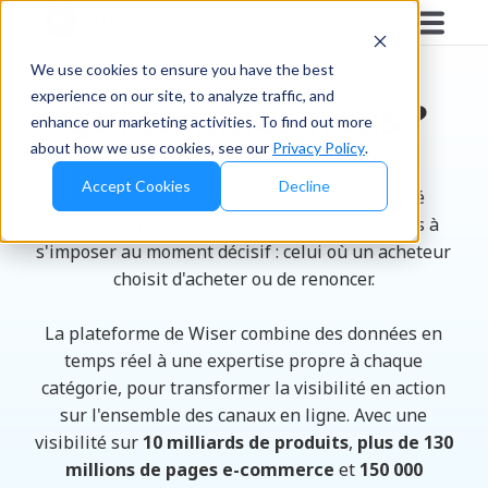
L'HISTOIRE DE WISER SOLUTIONS
We use cookies to ensure you have the best
experience on our site, to analyze traffic, and
Qui sommes-nous ?
enhance our marketing activities. To find out more
about how we use cookies, see our
Privacy Policy
.
Accept Cookies
Decline
Wiser est la plateforme d'analyse de marché
conçue pour aider les marques et les retailers à
s'imposer au moment décisif : celui où un acheteur
choisit d'acheter ou de renoncer.
La plateforme de Wiser combine des données en
temps réel à une expertise propre à chaque
catégorie, pour transformer la visibilité en action
sur l'ensemble des canaux en ligne. Avec une
visibilité sur
10 milliards de produits
,
plus de 130
millions de pages e-commerce
et
150 000