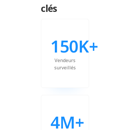
clés
150K+
Vendeurs
surveillés
4M+