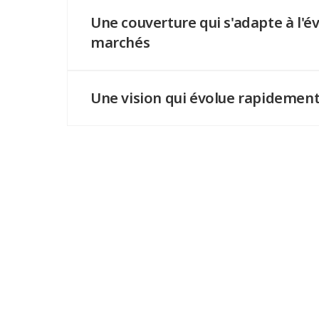
Une couverture qui s'adapte à l'é
marchés
Les nouveaux vendeurs, les nouveaux mag
comportements ne nécessitent pas de rem
Une vision qui évolue rapidemen
Parce qu'une clarté tardive reste un angle 