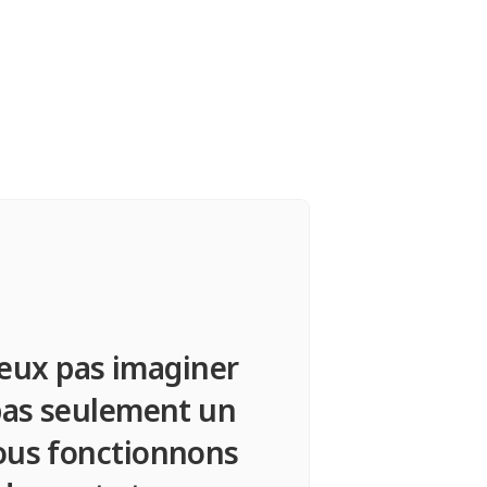
peux pas imaginer
"Le
 pas seulement un
o
nous fonctionnons