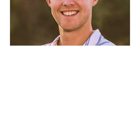
Nos offres d’emploi
Nous sommes une entreprise internationale
disposant de bureaux aux États-Unis, en France, au
Mexique, en Inde, en Australie et au Canada, ainsi
que de collaborateurs en télétravail répartis aux
quatre coins du monde. Postulez pour rejoindre
notre équipe multiculturelle et talentueuse en