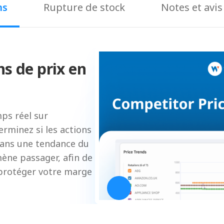
ns
Rupture de stock
Notes et avis
ns de prix en
mps réel sur
erminez si les actions
dans une tendance du
mène passager, afin de
 protéger votre marge