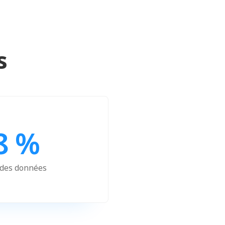
s
8 %
 des données