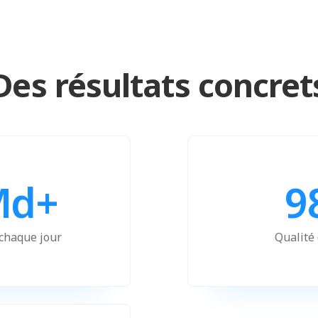
Des résultats concret
Md+
9
 chaque jour
Qualité