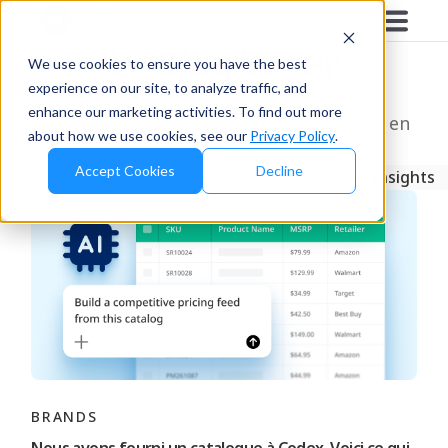
Le Blog Wiser
We use cookies to ensure you have the best
experience on our site, to analyze traffic, and
enhance our marketing activities. To find out more
En savoir plus sur l’exécution en ligne et en
about how we use cookies, see our
Privacy Policy
.
magasin.
Accept Cookies
Decline
Derniers
Brands
Retailers & D2C
Business Insights
BRANDS