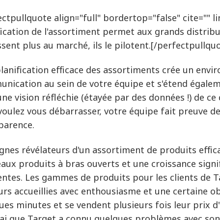
ctpullquote align="full" bordertop="false" cite="" lin
fication de l'assortiment permet aux grands distribut
ssent plus au marché, ils le pilotent.[/perfectpullqu
lanification efficace des assortiments crée un envi
nication au sein de votre équipe et s'étend égalem
une vision réfléchie (étayée par des données !) de c
voulez vous débarrasser, votre équipe fait preuve d
parence.
ignes révélateurs d'un assortiment de produits effica
aux produits à bras ouverts et une croissance signi
entes. Les gammes de produits pour les clients de T
urs accueillies avec enthousiasme et une certaine ob
ues minutes et se vendent plusieurs fois leur prix d'
rai que Target a connu quelques problèmes avec son