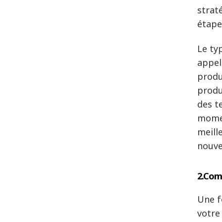
strat
étape
Le ty
appel
produ
produ
des t
momen
meill
nouve
2.
Comp
Une f
votre