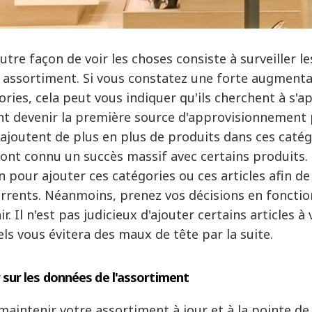
utre façon de voir les choses consiste à surveiller l
r assortiment. Si vous constatez une forte augmenta
ories, cela peut vous indiquer qu'ils cherchent à s'
nt devenir la première source d'approvisionnement p
s ajoutent de plus en plus de produits dans ces catég
s ont connu un succès massif avec certains produits. 
n pour ajouter ces catégories ou ces articles afin de
rrents. Néanmoins, prenez vos décisions en foncti
r. Il n'est pas judicieux d'ajouter certains articles à
els vous évitera des maux de tête par la suite.
r sur les données de l'assortiment
maintenir votre assortiment à jour et à la pointe de 