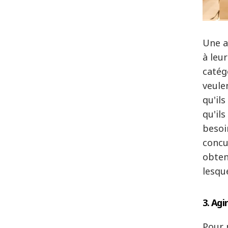
Une a
à leu
catég
veule
qu'il
qu'il
besoi
concu
obteni
lesqu
3. Agi
Pour 