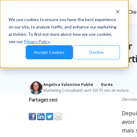
Produits
Solution
Ressources
Cli
We use cookies to ensure you have the best experience
on our site, to analyze traffic, and enhance our marketing
Blog
/
Retailers & D2C
activities. To find out more about how we use cookies,
see our
Privacy Policy
.
Un guide moderne pour
Accept Cookies
Decline
l'optimisation de l'assor
Angelica Valentine
Publié
Durée
Marketing Consultant
5 avril 2017
5 min de lecture
Partagez ceci
Dernièr
Depui
avoir
mais 