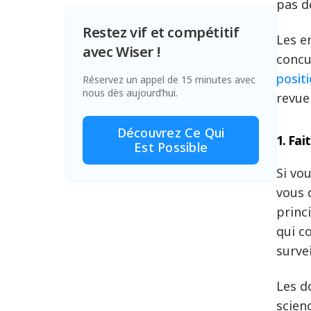
pas d
Restez vif et compétitif
Les e
avec Wiser !
concu
posit
Réservez un appel de 15 minutes avec
nous dès aujourd’hui.
revue
Découvrez Ce Qui
1. Fai
Est Possible
Si vo
vous 
princ
qui c
survei
Les d
scienc