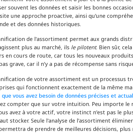
ser souvent les données et saisir les bonnes occasion
site une approche proactive, ainsi qu'une compréh
de et des données historiques.
anification de l'assortiment permet aux grands distri
agissent plus au marché, ils
le pilotent
. Bien sûr, ce
rs en cours de route, car tous les nouveaux produit
 pas grave, car il n'y a pas de récompense sans risqu
anification de votre assortiment est un processus très
prises qui fonctionnent exactement de la même man
n que vous avez besoin de données précises et actua
ez compter que sur votre intuition. Peu importe l
us avez à votre actif, votre instinct n'est pas le plus 
 faut stocker. Seule l'analyse de l'assortiment élimin
permettra de prendre de meilleures décisions, plus