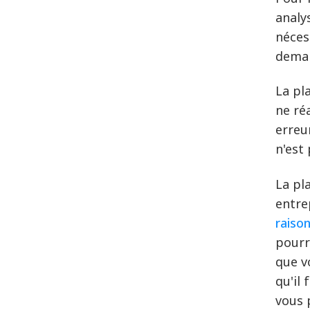
analy
néces
deman
La pl
ne ré
erreu
n'est
La pl
entre
raiso
pourr
que vo
qu'il
vous 