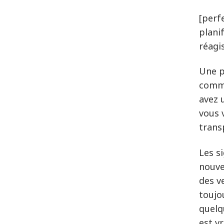
[perfe
plani
réagi
Une p
commu
avez 
vous 
trans
Les s
nouve
des v
toujo
quelq
est v