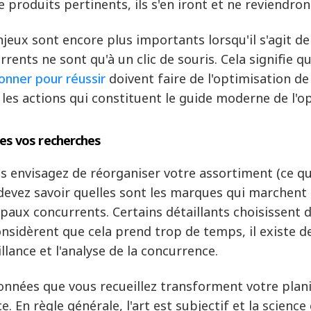
e produits pertinents, ils s'en iront et ne reviendron
njeux sont encore plus importants lorsqu'il s'agit de 
rrents ne sont qu'à un clic de souris. Cela signifie q
ionner pour réussir
doivent faire de l'optimisation de
 les actions qui constituent le guide moderne de l'op
tes vos recherches
us envisagez de réorganiser votre assortiment (ce qu
devez savoir quelles sont les marques qui marchent
ipaux concurrents. Certains détaillants choisissent
onsidèrent que cela prend trop de temps, il existe des
llance et l'analyse de la concurrence.
onnées que vous recueillez transforment votre plani
e. En règle générale, l'art est subjectif et la scienc