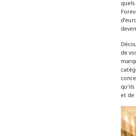
quels
Forev
d'eur
deven
Décou
de vo
marqu
catég
conce
qu'il
et de