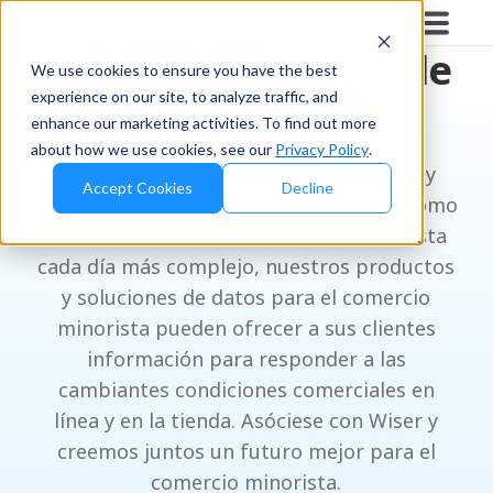
Únase al programa de
We use cookies to ensure you have the best
experience on our site, to analyze traffic, and
socios de Wiser
enhance our marketing activities. To find out more
about how we use cookies, see our
Privacy Policy
.
Amplíe su alcance a nuevas audiencias y
Accept Cookies
Decline
preste un mejor servicio a sus clientes como
socio de Wiser. Con un comercio minorista
cada día más complejo, nuestros productos
y soluciones de datos para el comercio
minorista pueden ofrecer a sus clientes
información para responder a las
cambiantes condiciones comerciales en
línea y en la tienda. Asóciese con Wiser y
creemos juntos un futuro mejor para el
comercio minorista.