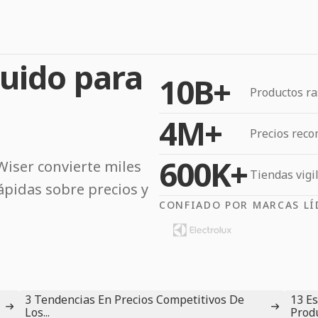
ruido para
10B+
Productos ra
4M+
Precios rec
600K+
iser convierte miles
Tiendas vigi
ápidas sobre precios y
CONFIADO POR MARCAS LÍ
3 Tendencias En Precios Competitivos De
13 Es
Los...
Prod