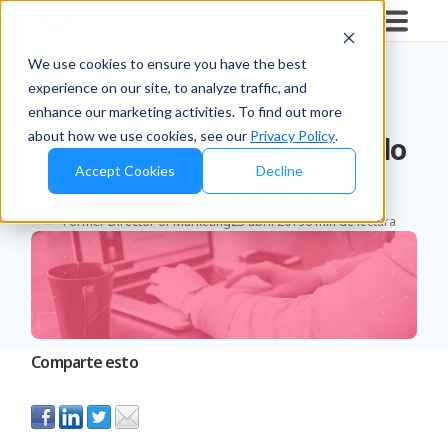
Blog
/
Retailers & D2C
We use cookies to ensure you have the best
experience on our site, to analyze traffic, and
¿Qué es el inventario
enhance our marketing activities. To find out more
about how we use cookies, see our
Privacy Policy
.
fantasma? Cómo detectarlo
Accept Cookies
Decline
Matt Ellsworth
Publicado
Duración
Former Director of Marketing
23 abril 2019
6 min de lectura
Comparte esto