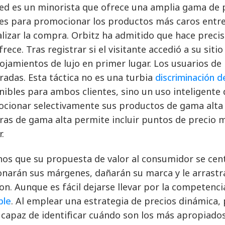
ted es un minorista que ofrece una amplia gama de pr
tes para promocionar los productos más caros entr
alizar la compra. Orbitz ha admitido que hace preci
frece. Tras registrar si el visitante accedió a su si
lojamientos de lujo en primer lugar. Los usuarios d
adas. Esta táctica no es una turbia
discriminación d
nibles para ambos clientes, sino un uso inteligente 
cionar selectivamente sus productos de gama alta e
as de gama alta permite incluir puntos de precio má
.
os que su propuesta de valor al consumidor se centr
onarán sus márgenes, dañarán su marca y le arrast
n. Aunque es fácil dejarse llevar por la competenci
ble
. Al emplear una estrategia de precios dinámica,
r capaz de identificar cuándo son los más apropiados