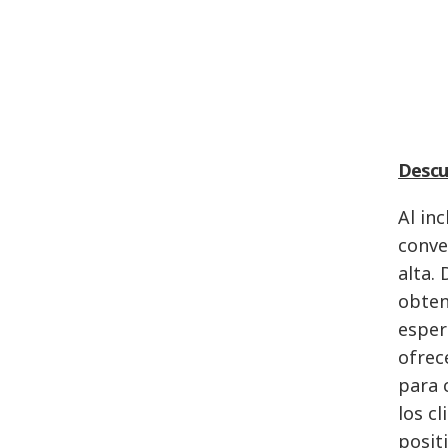
Descu
Al in
conve
alta.
obten
esper
ofrec
para 
los c
posit