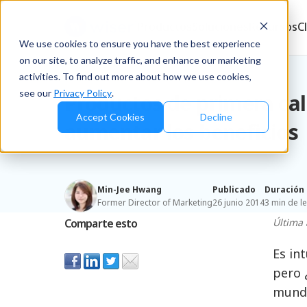
Productos
Soluciones
Recursos
C
We use cookies to ensure you have the best experience
on our site, to analyze traffic, and enhance our marketing
Blog
/
Retailers & D2C
activities. To find out more about how we use cookies,
see our
Privacy Policy
.
Productos de primera ca
Accept Cookies
Decline
aumentar los beneficios
Min-Jee Hwang
Publicado
Duración
Former Director of Marketing
26 junio 2014
3 min de l
Comparte esto
Última 
Es in
pero 
mundo