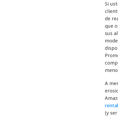
Si us
clien
de re
que o
sus a
moder
dispo
Promo
compr
menor
A men
erosi
Amazo
renta
(y se