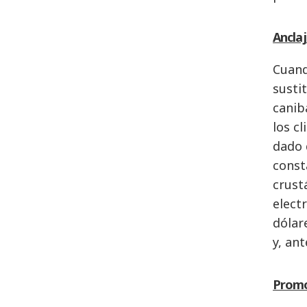
Ancla
Cuand
susti
canib
los c
dado 
const
crust
elect
dólar
y, an
Promo