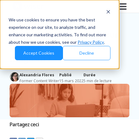
Blog
/
Business Insights
We use cookies to ensure you have the best
experience on our site, to analyze traffic, and
Comment tirer le meilleur
enhance our marketing activities. To find out more
about how we use cookies, see our
Privacy Policy
.
parti de vos données en
Accept Cookies
Decline
magasin ?
Alexandria Flores
Publié
Durée
Former Content Writer
15 mars 2022
5 min de lecture
Partagez ceci