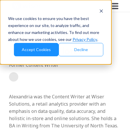
Blog
/
Alexandria Flores
We use cookies to ensure you have the best
experience on our site, to analyze traffic, and
enhance our marketing activities. To find out more
about how we use cookies, see our
Privacy Policy
.
Alexandria Flores
Accept Cookies
Decline
Former Content Writer
Alexandria was the Content Writer at Wiser
Solutions, a retail analytics provider with an
emphasis on data quality, data accuracy, and
holistic in-store and online solutions. She holds a
BA in Writing from The University of North Texas.