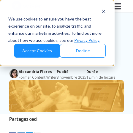
Blog
/
Brands
We use cookies to ensure you have the best
experience on our site, to analyze traffic, and
Naviguer dans la boîte
enhance our marketing activities. To find out more
about how we use cookies, see our
Privacy Policy
.
d'achat d'Amazon :
Accept Cookies
Decline
Stratégies de réussite
Alexandria Flores
Publié
Durée
Former Content Writer
3 novembre 2025
12 min de lecture
Partagez ceci