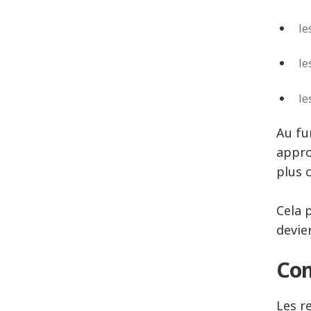
le
le
le
Au fu
appro
plus c
Cela 
devie
Com
Les r