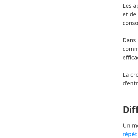
Les a
et de
conso
Dans 
commu
effic
La cr
d'entr
Dif
Un mo
répét