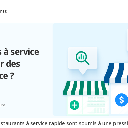
ents
 à service
r des
ce ?
ture
estaurants à service rapide sont soumis à une press