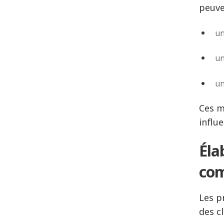
peuve
un
un
un
Ces m
influe
Éla
co
Les p
des cl