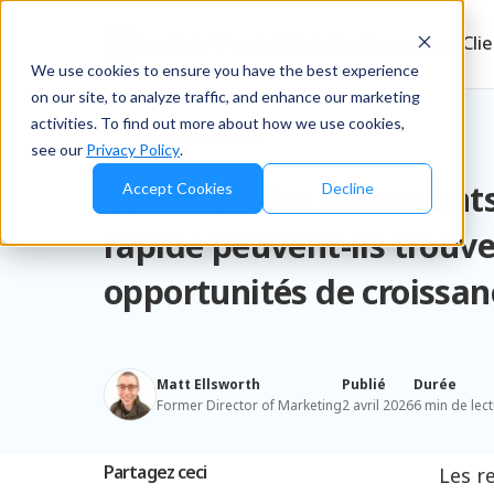
Produits
Solution
Ressources
Cli
We use cookies to ensure you have the best experience
on our site, to analyze traffic, and enhance our marketing
activities. To find out more about how we use cookies,
Blog
/
Retailers & D2C
see our
Privacy Policy
.
Comment les restaurants
Accept Cookies
Decline
rapide peuvent-ils trouve
opportunités de croissan
Matt Ellsworth
Publié
Durée
Former Director of Marketing
2 avril 2026
6 min de lec
Partagez ceci
Les r