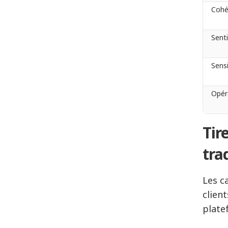
Cohé
Sent
Sensi
Opér
Tir
tra
Les c
clien
plate