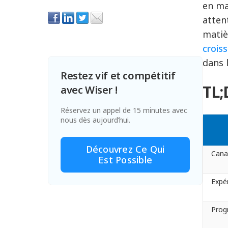
en ma
atten
matiè
crois
dans 
Restez vif et compétitif
TL;
avec Wiser !
Réservez un appel de 15 minutes avec
nous dès aujourd’hui.
Découvrez Ce Qui
Cana
Est Possible
Expé
Prog