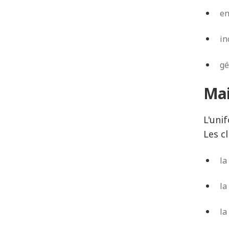
en
in
gé
Mai
L'uni
Les c
la
la
la