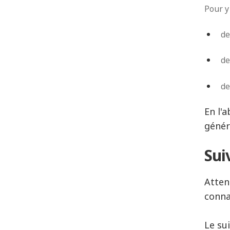
Pour y
de
de
de
En l'
génér
Sui
Atten
conna
Le su