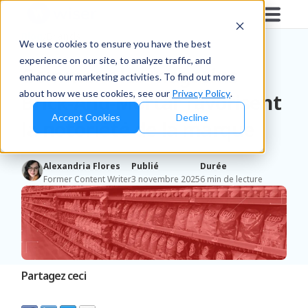
Blog
/
Brands
We use cookies to ensure you have the best
experience on our site, to analyze traffic, and
Comment les magasins
enhance our marketing activities. To find out more
about how we use cookies, see our
Privacy Policy
.
Brick-And-Mortar favorisent
Accept Cookies
Decline
la notoriété de la marque
Alexandria Flores
Publié
Durée
Former Content Writer
3 novembre 2025
6 min de lecture
Partagez ceci