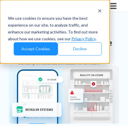
Blog
/
Brands
We use cookies to ensure you have the best
experience on our site, to analyze traffic, and
5 étapes pour mieux gérer
enhance our marketing activities. To find out more
about how we use cookies, see our
Privacy Policy
.
votre espace de rayonnage
Accept Cookies
Decline
Angelica Valentine
Publié
Durée
Marketing Consultant
28 avril 2026
5 min de lecture