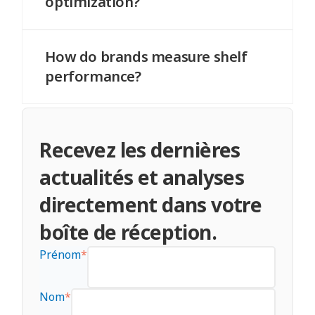
optimization?
It is the process of improving product
placement, visibility, and availability to
How do brands measure shelf
increase sales.
performance?
How do brands measure shelf
performance?
Recevez les dernières
actualités et analyses
directement dans votre
boîte de réception.
Prénom
*
Nom
*