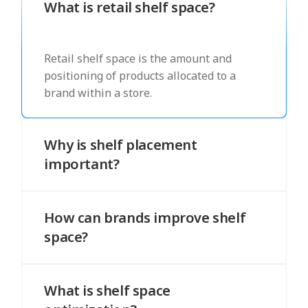
What is retail shelf space?
Retail shelf space is the amount and
positioning of products allocated to a
brand within a store.
Why is shelf placement
important?
Shelf placement affects visibility, shopper
attention, and purchase decisions.
How can brands improve shelf
space?
By defining standards, monitoring
execution, using data, and prioritizing
What is shelf space
high-impact improvements.