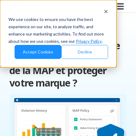
GESTION DE LA MARQUE
We use cookies to ensure you have the best
experience on our site, to analyze traffic, and
Comment créer une
enhance our marketing activities. To find out more
about how we use cookies, see our
Privacy Policy
.
politique de MAP, mettre
Accept Cookies
Decline
en œuvre la surveillance
de la MAP et protéger
votre marque ?