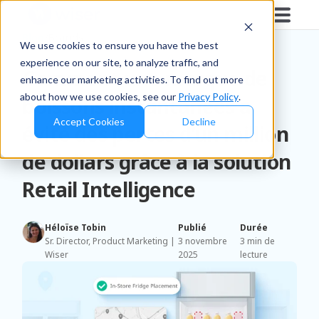
Blog
/
Brands
We use cookies to ensure you have the best
experience on our site, to analyze traffic, and
Comment une marque de
enhance our marketing activities. To find out more
about how we use cookies, see our
Privacy Policy
.
boissons instantanées a
Accept Cookies
Decline
évité des pertes d’un million
de dollars grâce à la solution
Retail Intelligence
Héloïse Tobin
Publié
Durée
Sr. Director, Product Marketing |
3 novembre
3 min de
Wiser
2025
lecture