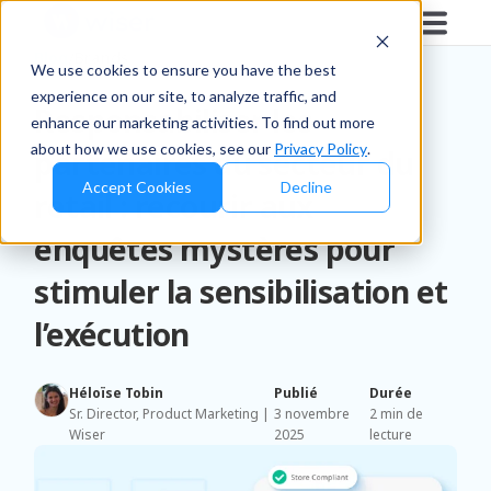
Blog
/
Brands
We use cookies to ensure you have the best
experience on our site, to analyze traffic, and
Responsabiliser les
enhance our marketing activities. To find out more
about how we use cookies, see our
Privacy Policy
.
partenaires du secteur du
Accept Cookies
Decline
retail : recourir aux
enquêtes mystères pour
stimuler la sensibilisation et
l’exécution
Héloïse Tobin
Publié
Durée
Sr. Director, Product Marketing |
3 novembre
2 min de
Wiser
2025
lecture