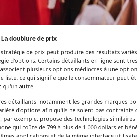
: La doublure de prix
 stratégie de prix peut produire des résultats variés
égie d'options. Certains détaillants en ligne sont trè
s associent plusieurs options médiocres à une option
de liste, ce qui signifie que le consommateur peut êt
t qu'un autre.
res détaillants, notamment les grandes marques popu
ariété d'options afin qu'ils ne soient pas contraints 
, par exemple, propose des technologies similaires 
hone qui coûte de 799 à plus de 1 000 dollars et bén
êmes applications et de la même interface utilisateu