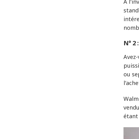
À l'i
standa
intére
nombr
N° 2 
Avez-
puiss
ou se
l'ach
Walma
vendu
étant