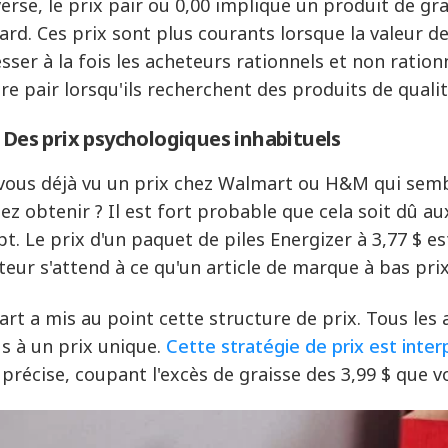
nverse, le prix pair ou 0,00 implique un produit de g
rd. Ces prix sont plus courants lorsque la valeur de l
sser à la fois les acheteurs rationnels et non ration
e pair lorsqu'ils recherchent des produits de qualit
: Des prix psychologiques inhabituels
vous déjà vu un prix chez Walmart ou H&M qui semble
iez obtenir ? Il est fort probable que cela soit dû 
pt. Le prix d'un paquet de piles Energizer à 3,77 $ e
eteur s'attend à ce qu'un article de marque à bas prix
rt a mis au point cette structure de prix. Tous les 
s à un prix unique.
Cette stratégie de prix est int
 précise, coupant l'excès de graisse des 3,99 $ que