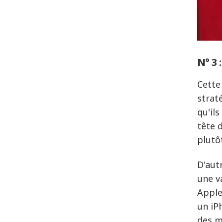
N° 3 
Cette
strat
qu'il
tête 
plutô
D'aut
une v
Apple
un iP
des m