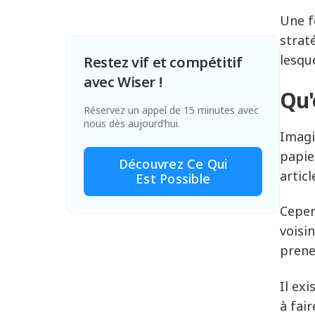
Une f
strat
lesqu
Restez vif et compétitif
avec Wiser !
Qu'
Réservez un appel de 15 minutes avec
nous dès aujourd’hui.
Imagi
papie
Découvrez Ce Qui
articl
Est Possible
Cepen
voisi
prene
Il ex
à fai