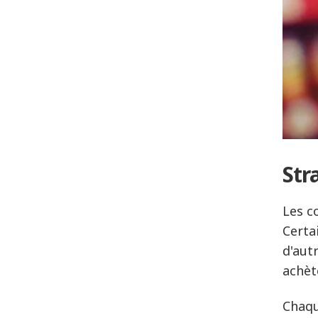
Str
Les c
Certa
d'aut
achèt
Chaqu