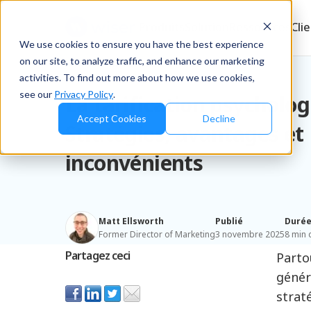
Produits
Solution
Ressources
Cli
We use cookies to ensure you have the best experience
on our site, to analyze traffic, and enhance our marketing
Blog
/
Retailers & D2C
activities. To find out more about how we use cookies,
see our
Privacy Policy
.
La tarification psycholog
Accept Cookies
Decline
Stratégies, avantages et
inconvénients
Matt Ellsworth
Publié
Duré
Former Director of Marketing
3 novembre 2025
8 min 
Partagez ceci
Parto
génér
strat