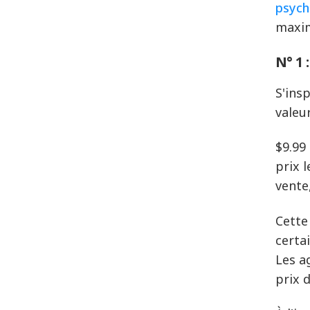
psych
maxim
N° 1 
S'ins
valeur
$9.99
prix l
vente,
Cette
certa
Les a
prix 