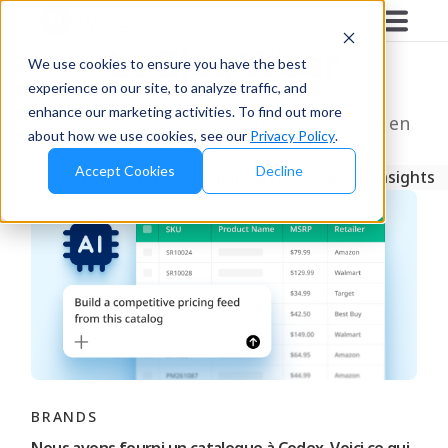
Le Blog Wiser
We use cookies to ensure you have the best
experience on our site, to analyze traffic, and
enhance our marketing activities. To find out more
En savoir plus sur l’exécution en ligne et en
about how we use cookies, see our
Privacy Policy
.
magasin.
Accept Cookies
Decline
Derniers
Brands
Retailers & D2C
Business Insights
BRANDS