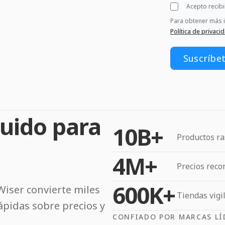
Acepto recib
Para obtener más 
Política de privaci
ruido para
10B+
Productos ra
4M+
Precios rec
600K+
iser convierte miles
Tiendas vigi
ápidas sobre precios y
CONFIADO POR MARCAS LÍ