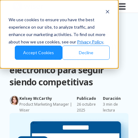
Blog
/
Brands
We use cookies to ensure you have the best
experience on our site, to analyze traffic, and
Por qué las empresas de
enhance our marketing activities. To find out more
about how we use cookies, see our
Privacy Policy
.
bienes de consumo deben
Accept Cookies
Decline
adoptar el comercio
electrónico para seguir
siendo competitivas
Kelsey McCarthy
Publicado
Duración
Product Marketing Manager |
26 octubre
3 min de
Wiser
2025
lectura