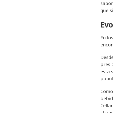
sabor
que s
Evo
En lo
encon
Desde
presi
esta 
popul
Como 
bebid
Cella
clara