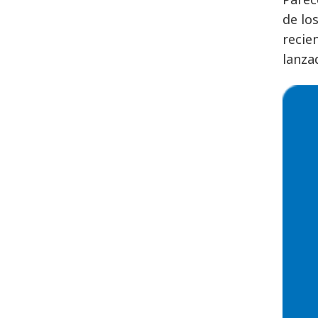
de lo
recie
lanza