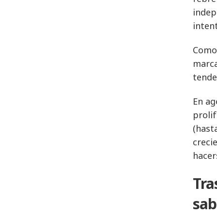
indep
inten
Como 
marca
tende
En ag
proli
(hast
creci
hacer
Tra
sab