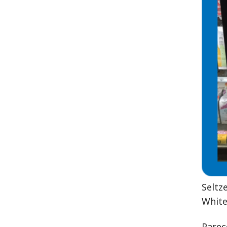
Seltz
White
Parec