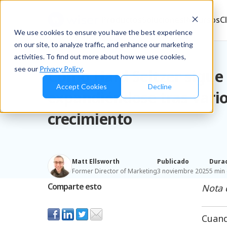
Productos
Soluciones
Recursos
C
We use cookies to ensure you have the best experience
on our site, to analyze traffic, and enhance our marketing
Blog
/
Brands
activities. To find out more about how we use cookies,
see our
Privacy Policy
.
Cómo Hard Seltzer sigue
Accept Cookies
Decline
expandiéndose tras vari
crecimiento
Matt Ellsworth
Publicado
Dura
Former Director of Marketing
3 noviembre 2025
5 min 
Comparte esto
Nota 
Cuand