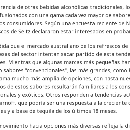
erencia de otras bebidas alcohólicas tradicionales, l
nfusionados con una gama cada vez mayor de sabore
s consumidores. Según una encuesta reciente de Ni
scos de Seltz declararon estar interesados en proba
ida que el mercado australiano de los refrescos de 
sas del sector intentan sacar partido de esta tend
es. Mientras que algunas marcas más pequeñas han
o sabores "convencionales", las más grandes, como R
ama mucho más amplia de opciones, con hasta nuev
os de estos sabores resultarán familiares a los co
ionales y exóticos. Otros responden a tendencias ac
irnoff, que podría ser una respuesta a la creciente
les y a base de tequila de los últimos 18 meses.
movimiento hacia opciones más diversas refleja la d