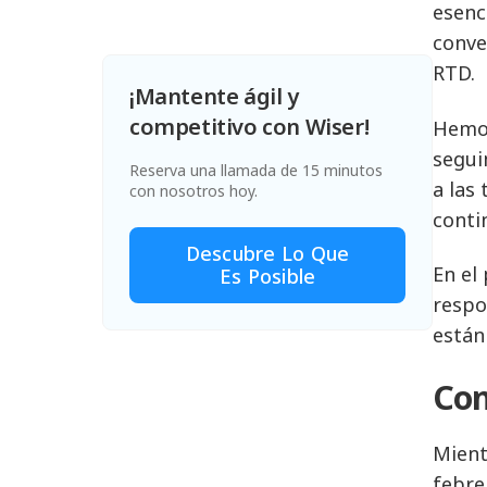
esenc
conve
RTD.
¡Mantente ágil y
competitivo con Wiser!
Hemos
segui
Reserva una llamada de 15 minutos
a las
con nosotros hoy.
conti
Descubre Lo Que
En el
Es Posible
respo
están
Con
Mient
febre