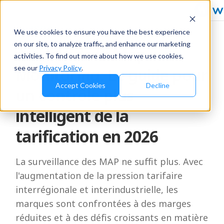
EBOOK
We use cookies to ensure you have the best experience
on our site, to analyze traffic, and enhance our marketing
Au-delà de la Map
activities. To find out more about how we use cookies,
see our
Privacy Policy
.
Monitoring: Le guide pour
Accept Cookies
Decline
un contrôle plus
intelligent de la
tarification en 2026
La surveillance des MAP ne suffit plus. Avec
l'augmentation de la pression tarifaire
interrégionale et interindustrielle, les
marques sont confrontées à des marges
réduites et à des défis croissants en matière