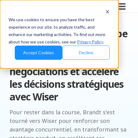
TÉMOIGNAGE CLIENT
We use cookies to ensure you have the best
experience on our site, to analyze traffic, and
Comment Brandt anticipe
enhance our marketing activities. To find out more
about how we use cookies, see our
Privacy Policy
.
les changements du
Accept Cookies
Decline
marché, renforce les
négociations et accélère
les décisions stratégiques
avec Wiser
Pour rester dans la course, Brandt s'est
tourné vers Wiser pour renforcer son
avantage concurrentiel, en transformant sa