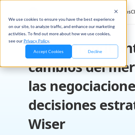
Productos
Soluciones
Recursos
C
We use cookies to ensure you have the best experience
on our site, to analyze traffic, and enhance our marketing
HISTORIA DE UN CLIENTE
activities. To find out more about how we use cookies,
see our
Privacy Policy
.
Cómo Brandt ant
Accept Cookies
Decline
cambios del mer
las negociacione
decisiones estra
Wiser