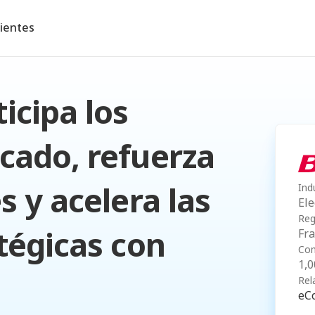
lientes
icipa los
cado, refuerza
s y acelera las
Ind
Ele
Reg
tégicas con
Fra
Com
1,0
Rel
eC