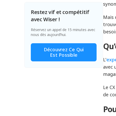
synon
Restez vif et compétitif
Mais 
avec Wiser !
trouv
Réservez un appel de 15 minutes avec
besoin
nous dès aujourd’hui.
Qu'
Découvrez Ce Qui
Est Possible
L'
expé
avec 
magas
Le CX
de co
Pou