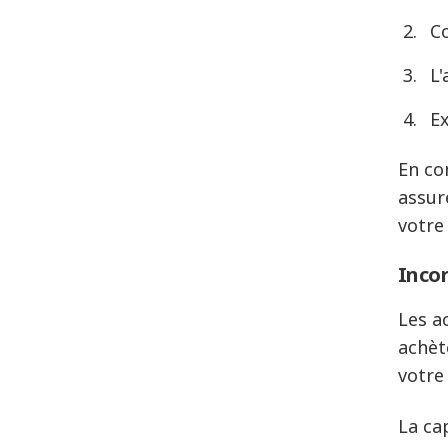
C
L'
E
En co
assur
votre
Incor
Les a
achèt
votre
La ca