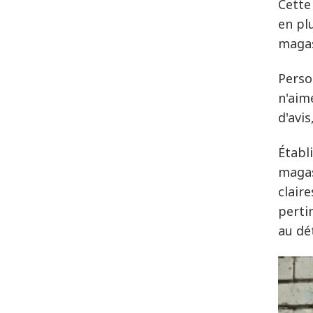
Cette
en pl
magas
Perso
n'aim
d'avi
Établi
magas
clair
perti
au dét