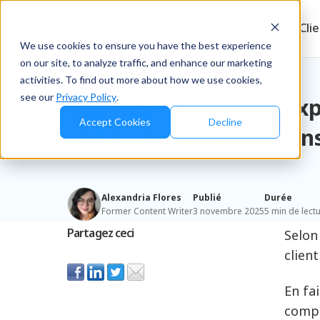
Produits
Solution
Ressources
Cli
We use cookies to ensure you have the best experience
on our site, to analyze traffic, and enhance our marketing
Blog
/
Retailers & D2C
activities. To find out more about how we use cookies,
see our
Privacy Policy
.
Comment améliorer l'exp
Accept Cookies
Decline
clients dans les magasins
Alexandria Flores
Publié
Durée
Former Content Writer
3 novembre 2025
5 min de lect
Partagez ceci
Selon
clien
En fai
compt