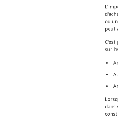
L'imp
d'ach
ou un
peut 
C'est
sur l
Am
A
A
Lorsq
dans 
const