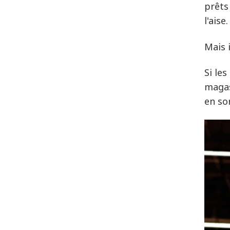
prêts
l'aise.
Mais 
Si le
magas
en sor