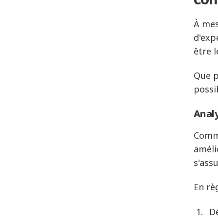
À mes
d'exp
être 
Que p
possi
Analy
Comme
améli
s'ass
En rè
Dé