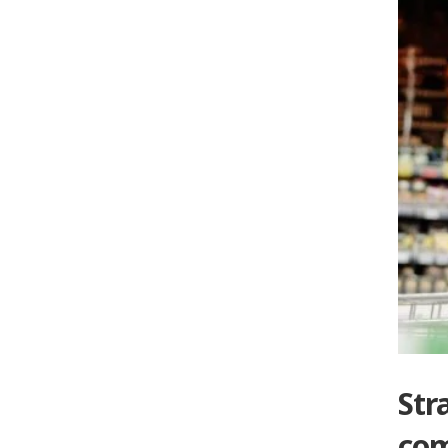
Str
com