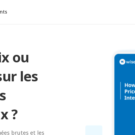
ents
ix ou
ur les
s
x ?
nées brutes et les