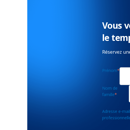
Vous v
le tem
Réservez une
Prénom
*
Nom de
famille
*
Adresse e-mail
professionnell