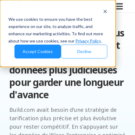
TÉMOIGNAGE CLIENT
We use cookies to ensure you have the best
experience on our site, to analyze traffic, and
Optimiser les prix sur plus
enhance our marketing activities. To find out more
about how we use cookies, see our
Privacy Policy
.
de 400K SKUs : Comment
Accept Cookies
Decline
Build.com utilise des
données plus judicieuses
pour garder une longueur
d'avance
Build.com avait besoin d'une stratégie de
tarification plus précise et plus évolutive
pour rester compétitif. En s'appuyant sur