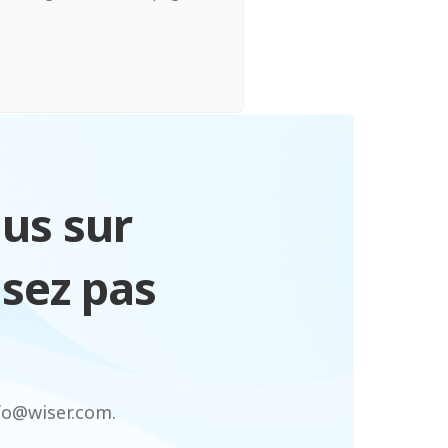
lus sur
isez pas
fo@wiser.com.