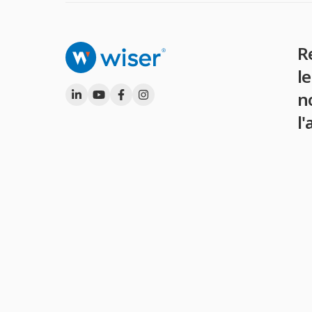
R
l
n
l'