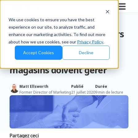
Blog
/
Brands
We use cookies to ensure you have the best
experience on our site, to analyze traffic, and
Les 7 principaux indicateurs
enhance our marketing activities. To find out more
about how we use cookies, see our
Privacy Policy
.
de performance clés (KPI)
Accept Cookies
Decline
que les exploitants de
magasins doivent gérer
Matt Ellsworth
Publié
Durée
Former Director of Marketing
21 juillet 2020
9 min de lecture
Partagez ceci