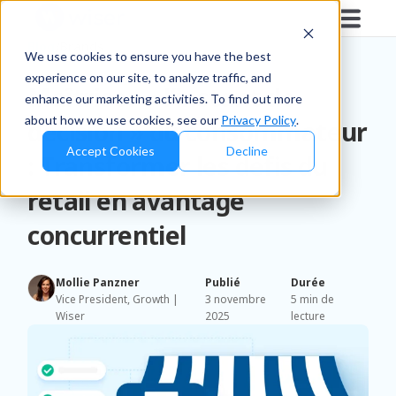
Blog
/
Brands
We use cookies to ensure you have the best
experience on our site, to analyze traffic, and
Maîtriser « l’instant de
enhance our marketing activities. To find out more
about how we use cookies, see our
Privacy Policy
.
décision » du consommateur
Accept Cookies
Decline
: Transformer les défis du
retail en avantage
concurrentiel
Mollie Panzner
Publié
Durée
Vice President, Growth |
3 novembre
5 min de
Wiser
2025
lecture