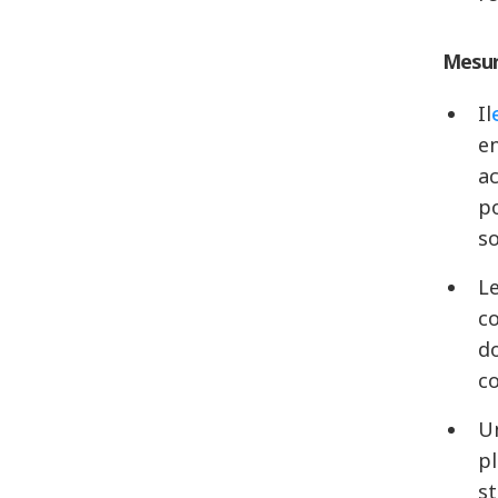
Mesu
Il
en
ac
po
s
Le
co
do
co
Un
pl
st