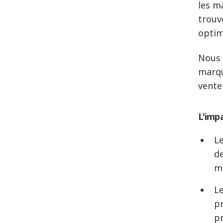
les m
trouv
optim
Nous 
marqu
vente
L'imp
Le
de
m
Le
pr
p