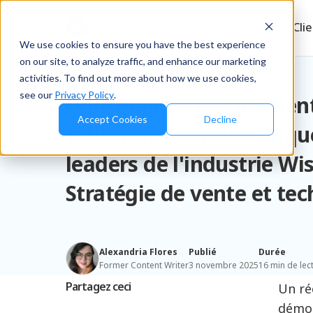
Produits
Solution
Ressources
Cli
We use cookies to ensure you have the best experience
on our site, to analyze traffic, and enhance our marketing
Blog
/
News
activities. To find out more about how we use cookies,
see our
Privacy Policy
.
Principaux enseignement
Accept Cookies
Decline
table ronde sur la marqu
leaders de l'industrie Wis
Stratégie de vente et te
Alexandria Flores
Publié
Durée
Former Content Writer
3 novembre 2025
16 min de lec
Partagez ceci
Un ré
démon