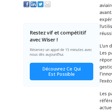
aviai
avant
expér
l'uti
Restez vif et compétitif
réuss
avec Wiser !
L'un 
Réservez un appel de 15 minutes avec
Les p
nous dès aujourd’hui.
répon
gesti
Découvrez Ce Qui
l'inn
Est Possible
l'exéc
Les p
référ
actuel