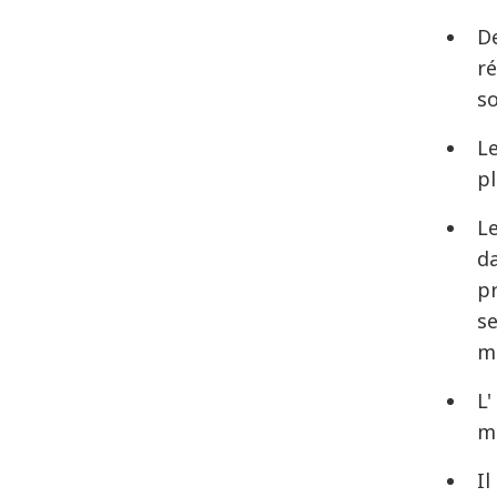
De
ré
so
L
pl
L
da
pr
se
m
L'
m
Il