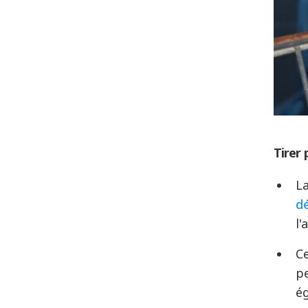
Tirer 
La
dé
l'
Ce
pe
ég