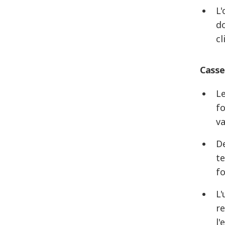
L'
do
cl
Casse
L
fo
va
De
t
fo
L'
re
l