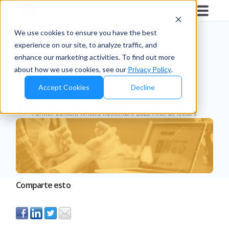
Blog
/
Retailers & D2C
We use cookies to ensure you have the best
experience on our site, to analyze traffic, and
Por qué debe vigilar los
enhance our marketing activities. To find out more
about how we use cookies, see our
Privacy Policy
.
precios de la competencia
Accept Cookies
Decline
Alexandria Flores
Publicado
Duración
Former Content Writer
3 noviembre 2025
4 min de lectura
Comparte esto