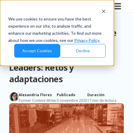
Blog
/
News
We use cookies to ensure you have the best
experience on our site, to analyze traffic, and
Principales conclusiones de
enhance our marketing activities. To find out more
about how we use cookies, see our
Privacy Policy
.
la mesa redonda sobre la
Accept Cookies
Decline
marca Wiser Industry
Leaders: Retos y
adaptaciones
Alexandria Flores
Publicado
Duración
Former Content Writer
3 noviembre 2025
17 min de lectura