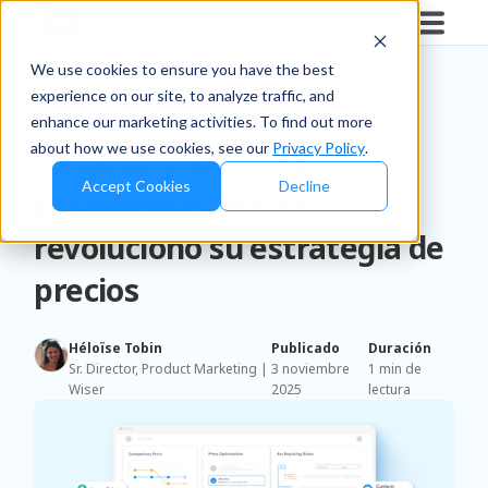
Blog
/
Retailers & D2C
We use cookies to ensure you have the best
experience on our site, to analyze traffic, and
Caso práctico de Wiser:
enhance our marketing activities. To find out more
about how we use cookies, see our
Privacy Policy
.
cómo un minorista
Accept Cookies
Decline
puramente de juego
revolucionó su estrategia de
precios
Héloïse Tobin
Publicado
Duración
Sr. Director, Product Marketing |
3 noviembre
1 min de
Wiser
2025
lectura