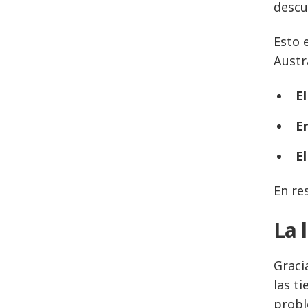
descu
Esto 
Austra
E
E
E
En re
La 
Graci
las t
probl