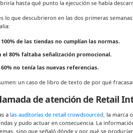
briría hasta qué punto la ejecución se había descarr
es lo que descubrieron en las dos primeras semanas.
lia:
l 100% de las tiendas no cumplían las normas.
n el 80% faltaba señalización promocional.
l 60% no tenía las nuevas referencias.
sumen: un caso de libro de texto de por qué fracasa
llamada de atención de Retail In
as a
las auditorías de retail crowdsourced,
la marca o
iendas y pudo actuar en consecuencia. La informació
emas, sino que señaló dónde y por qué se producían