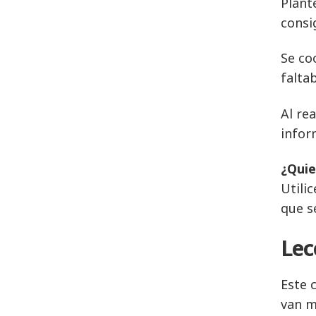
Plant
consi
Se co
falta
Al re
infor
¿Quie
Utili
que s
Lec
Este 
van m