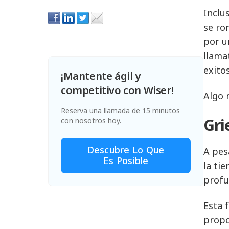
Inclu
se ro
por u
llama
exito
¡Mantente ágil y
competitivo con Wiser!
Algo 
Reserva una llamada de 15 minutos
Gri
con nosotros hoy.
Descubre Lo Que
A pes
Es Posible
la ti
profu
Esta f
propo