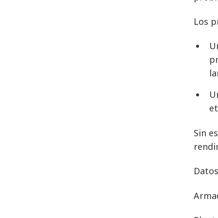
Los p
Un
pr
l
Un
et
Sin e
rendi
Datos
Armad