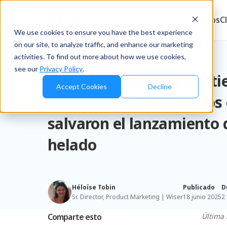
Productos
Soluciones
Recursos
C
We use cookies to ensure you have the best experience
on our site, to analyze traffic, and enhance our marketing
Blog
/
Brands
activities. To find out more about how we use cookies,
see our
Privacy Policy
.
Cuando el 100% de las ti
Accept Cookies
Decline
aciertan: cómo los datos
salvaron el lanzamiento 
helado
Héloïse Tobin
Publicado
D
Sr. Director, Product Marketing | Wiser
18 junio 2025
2
Comparte esto
Última 