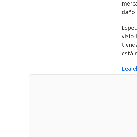
merca
daño 
Espec
visib
tiend
está 
Lea e