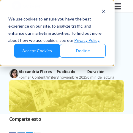
Blog
/
Brands
We use cookies to ensure you have the best
experience on our site, to analyze traffic, and
Mejorar los análisis en
enhance our marketing activities. To find out more
about how we use cookies, see our
Privacy Policy
.
tienda con el marketing
Accept Cookies
Decline
para compradores
Alexandria Flores
Publicado
Duración
Former Content Writer
3 noviembre 2025
6 min de lectura
Comparte esto