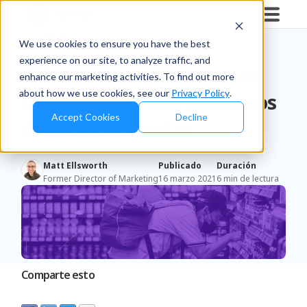
Blog
/
Brands
We use cookies to ensure you have the best
experience on our site, to analyze traffic, and
Colocación en estanterías:
enhance our marketing activities. To find out more
about how we use cookies, see our
Privacy Policy
.
Cómo colocar sus productos
Accept Cookies
Decline
donde deben estar
Matt Ellsworth
Publicado
Duración
Former Director of Marketing
16 marzo 2021
6 min de lectura
Comparte esto