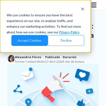
Blog
/
Brands
We use cookies to ensure you have the best
experience on our site, to analyze traffic, and
Gestión del valor de marca:
enhance our marketing activities. To find out more
about how we use cookies, see our
Privacy Policy
.
estrategias esenciales para
Accept Cookies
Decline
los responsables de marca
Alexandria Flores
Publicado
Duración
Former Content Writer
27 abril 2026
5 min de lectura