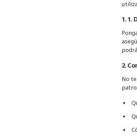
utili
1. 1.
Ponga
asegú
podrá
2. Co
No te 
patro
Q
Q
Có