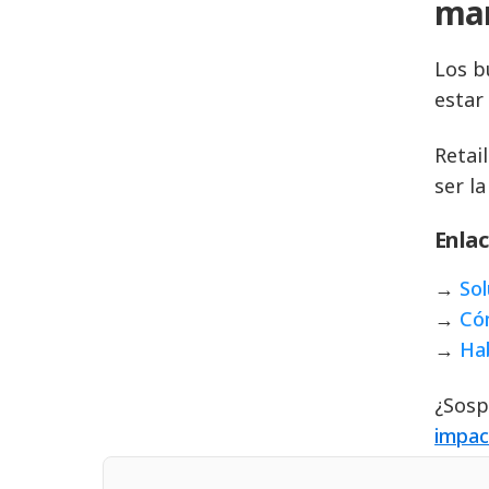
mar
Los b
estar
Retai
ser l
Enlac
→
Sol
→
Cóm
→
Hab
¿Sosp
impac