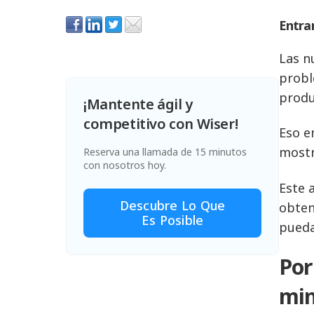
Entrar
Las n
probl
produ
¡Mantente ágil y
competitivo con Wiser!
Eso e
mostr
Reserva una llamada de 15 minutos
con nosotros hoy.
Este 
Descubre Lo Que
obten
Es Posible
pueda
Por
min