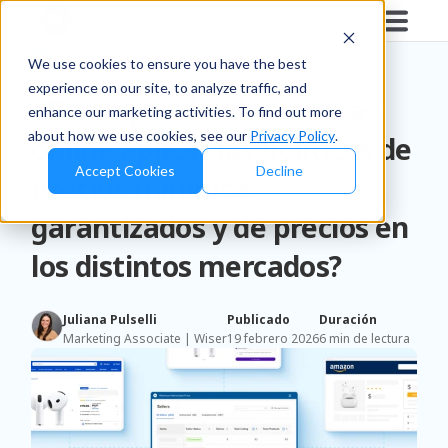
Blog
/
Brands
We use cookies to ensure you have the best
experience on our site, to analyze traffic, and
¿Cómo pueden las marcas
enhance our marketing activities. To find out more
about how we use cookies, see our
Privacy Policy
.
online aplicar las políticas de
Accept Cookies
Decline
precios mínimos
garantizados y de precios en
los distintos mercados?
Juliana Pulselli
Publicado
Duración
Marketing Associate | Wiser
19 febrero 2026
6 min de lectura