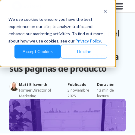
Blog
/
Brands
We use cookies to ensure you have the best
experience on our site, to analyze traffic, and
Impulsar el crecimiento del
enhance our marketing activities. To find out more
about how we use cookies, see our
Privacy Policy
.
comercio electrónico: Las
Accept Cookies
Decline
mejores prácticas SEO para
sus páginas de producto
Matt Ellsworth
Publicado
Duración
Former Director of
3 noviembre
13 min de
Marketing
2025
lectura