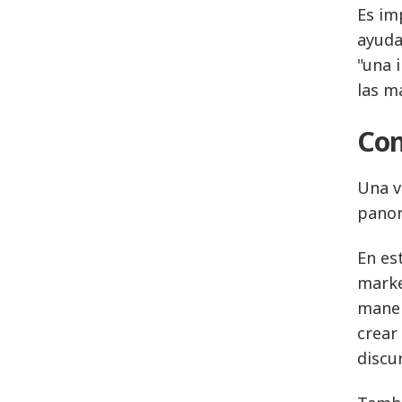
Es im
ayuda
"una 
las m
Con
Una v
panor
En es
marke
maner
crear
discu