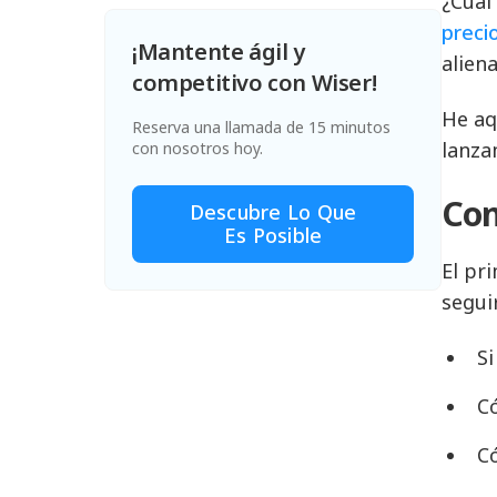
¿Cuál
preci
¡Mantente ágil y
alien
competitivo con Wiser!
He aq
Reserva una llamada de 15 minutos
lanza
con nosotros hoy.
Con
Descubre Lo Que
Es Posible
El pr
segui
Si
C
Có