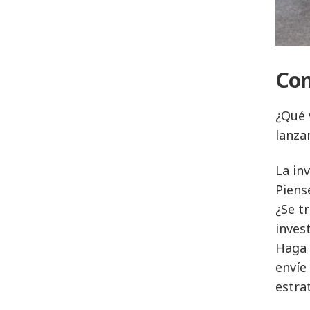
Con
¿Qué 
lanza
La in
Piens
¿Se t
inves
Haga 
envíe
estra