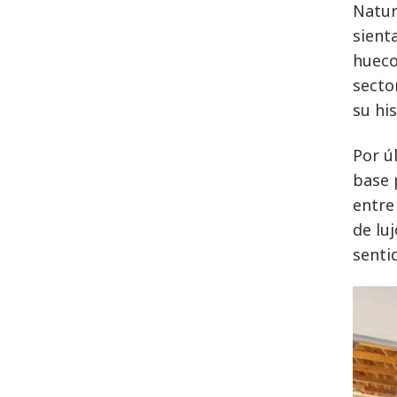
Natur
sient
hueco
secto
su hi
Por ú
base 
entre
de lu
senti