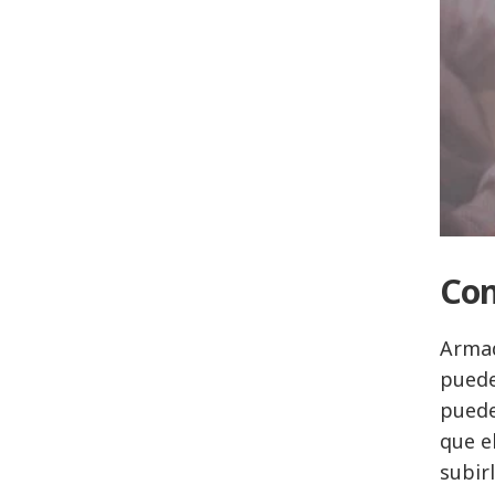
Con
Armad
puede
puede
que e
subir