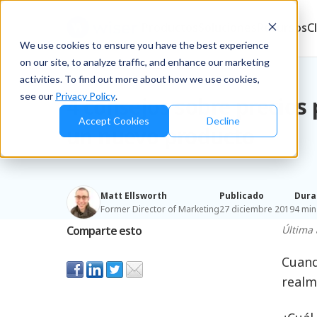
Productos
Soluciones
Recursos
C
We use cookies to ensure you have the best experience
on our site, to analyze traffic, and enhance our marketing
Blog
/
Retailers & D2C
activities. To find out more about how we use cookies,
see our
Privacy Policy
.
4 consejos sobre precios 
Accept Cookies
Decline
un nuevo producto
Matt Ellsworth
Publicado
Dura
Former Director of Marketing
27 diciembre 2019
4 min
Comparte esto
Última 
Cuand
realm