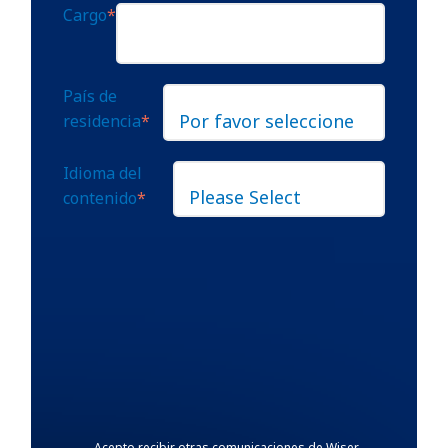
Cargo
*
País de
residencia
*
Idioma del
contenido
*
Acepto recibir otras comunicaciones de Wiser