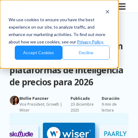
Blog
/
Business Insights
We use cookies to ensure you have the best
experience on our site, to analyze traffic, and
Wiser frente a la
enhance our marketing activities. To find out more
about how we use cookies, see our
Privacy Policy
.
competencia: Comparación
Accept Cookies
Decline
de las principales
plataformas de inteligencia
de precios para 2026
Mollie Panzner
Publicado
Duración
Vice President, Growth |
23 diciembre
9 min de
Wiser
2025
lectura