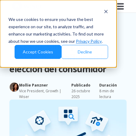
Blog
/
Brands
We use cookies to ensure you have the best
experience on our site, to analyze traffic, and
Dominar el punto de
enhance our marketing activities. To find out more
about how we use cookies, see our
Privacy Policy
.
decisión: Cinco pilares
Accept Cookies
Decline
básicos para influir en la
elección del consumidor
Mollie Panzner
Publicado
Duración
Vice President, Growth |
26 octubre
8 min de
Wiser
2025
lectura